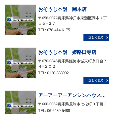
おそうじ本舗 岡本店
〒658-0072兵庫県神戸市東灘区岡本７丁
目５−２７
TEL: 078-414-6175
詳しく見る
おそうじ本舗 姫路田寺店
〒670-0845兵庫県姫路市城東町京口台７
４−２０２
TEL: 0120-838902
詳しく見る
アーアーアーアンシンハウスクリーニング・事業所清掃サービス生活救急車ＪＢＲ 出張エリア・尼崎市・尼崎市役所前・立花駅前受付
〒660-0052兵庫県尼崎市七松町３丁目３
TEL: 06-6430-5488