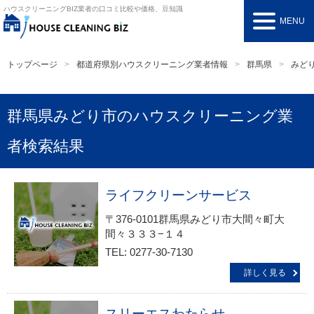
ハウスクリーニングBIZ
業者の口コミ比較や価格、豆知識
MENU
トップページ
都道府県別ハウスクリーニング業者情報
群馬県
みど
群馬県みどり市のハウスクリーニング業
者検索結果
ライフクリーンサービス
〒376-0101群馬県みどり市大間々町大
間々３３３−１４
TEL: 0277-30-7130
詳しく見る
スリーエスわたらせ