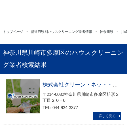
トップページ
都道府県別ハウスクリーニング業者情報
神奈川県
川
神奈川県川崎市多摩区のハウスクリーニン
グ業者検索結果
株式会社クリーン・ネット・ジャパン
〒214-0032神奈川県川崎市多摩区枡形２
丁目２０−６
TEL: 044-934-3377
詳しく見る