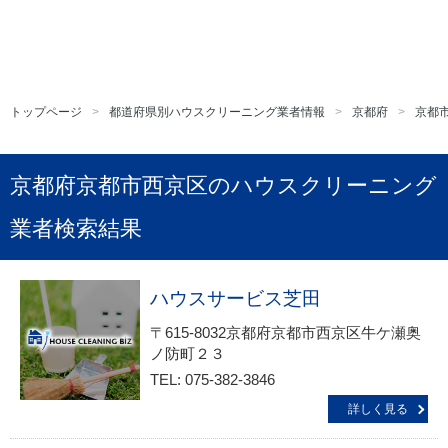
トップページ
都道府県別ハウスクリーニング業者情報
京都府
京都
京都府京都市西京区のハウスクリーニング
業者検索結果
ハウスサービス芝田
〒615-8032京都府京都市西京区牛ケ瀬奥
ノ防町２３
TEL: 075-382-3846
詳しく見る