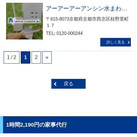
アーアーアーアンシン水まわり・リフォームサービス生活救急車ＪＢＲ 出張エリア・西京区・桂駅前・桂・千代原口・大枝・御陵・川島・樫原・大原野総合受付
〒615-8073京都府京都市西京区桂野里町
１７
TEL: 0120-000244
詳しく見る
1 / 2
1
2
»
戻る
1時間2,190円の家事代行