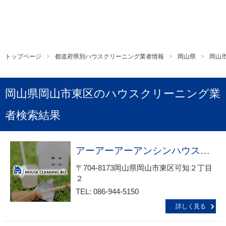
トップページ
都道府県別ハウスクリーニング業者情報
岡山県
岡山
岡山県岡山市東区のハウスクリーニング業
者検索結果
アーアーアーアンシンハウスクリーニング・オフィス清掃サービス生活救急車ＪＢＲ出張エリア 岡山市・東区・西大寺駅前・瀬戸受付
〒704-8173岡山県岡山市東区可知２丁目
２
TEL: 086-944-5150
詳しく見る