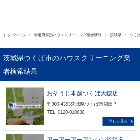
トップページ
都道府県別ハウスクリーニング業者情報
茨城県
つく
茨城県つくば市のハウスクリーニング業
者検索結果
おそうじ本舗つくば大穂店
〒300-4353茨城県つくば市沼田７
TEL: 0120-010680
詳しく見る
アーアーアーアンシン給湯器・お風呂の修理リフォームサービス生活救急車ＪＢＲ出張エリア つくば市・研究学園駅前・平塚受付