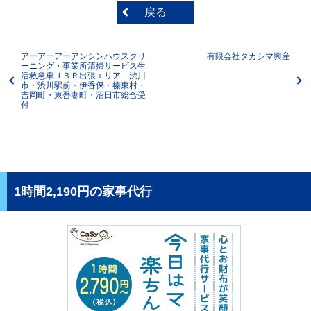
戻る
アーアーアーアンシンハウスクリ
有限会社タカシマ興産
ーニング・事業所清掃サービス生
活救急車ＪＢＲ出張エリア 渋川
市・渋川駅前・伊香保・榛東村・
吉岡町・東吾妻町・沼田市総合受
付
1時間2,190円の家事代行