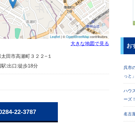
Leaflet
| ©
OpenStreetMap
contributors
大きな地図で見る
お
群馬県太田市高瀬町３２２−１
駅:出口:徒歩18分
呉市
っと
ハウ
ーズ
0284-22-3787
名古屋