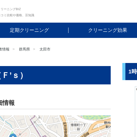
リーニングBIZ
口コミ比較や価格、豆知識
定期クリーニング
クリーニング効果
者情報
群馬県
太田市
1
Ｆ’ｓ）
細情報