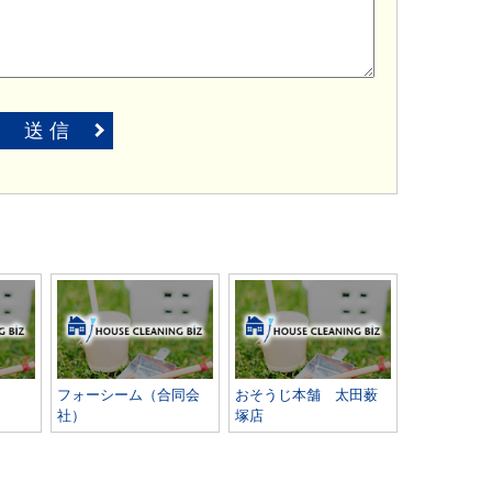
送 信
フォーシーム（合同会
おそうじ本舗 太田薮
社）
塚店