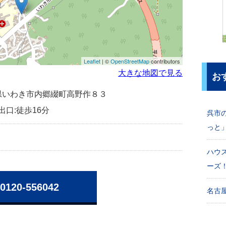
Leaflet
| ©
OpenStreetMap
contributors
大きな地図で見る
お
福島県いわき市内郷綴町高野作８３
出口:徒歩16分
呉市
っと
ハウ
ーズ
0120-556042
名古屋