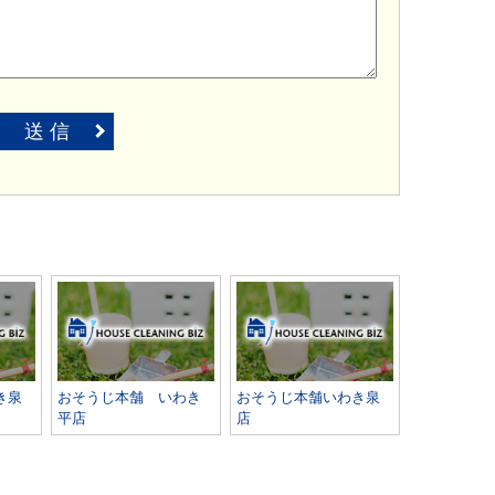
送 信
き泉
おそうじ本舗 いわき
おそうじ本舗いわき泉
平店
店