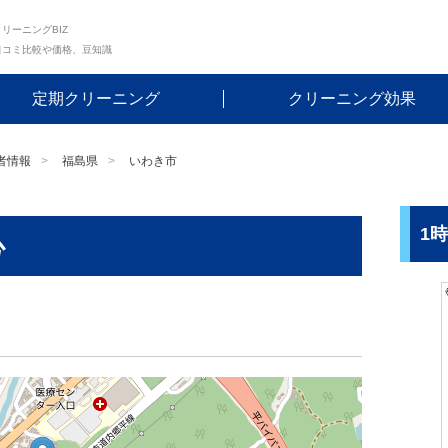
リーニングBIZ
口コミ比較や価格、豆知識
定期クリーニング
クリーニング効果
者情報
福島県
いわき市
1
心