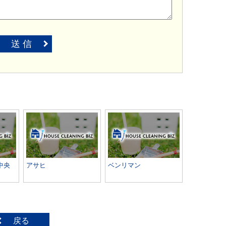
送 信
中央
アサヒ
ベンリマン
戻る