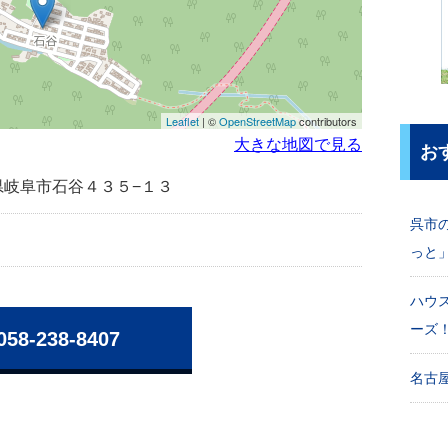
Leaflet
| ©
OpenStreetMap
contributors
大きな地図で見る
お
岐阜県岐阜市石谷４３５−１３
呉市
っと
ハウ
ーズ
058-238-8407
名古屋