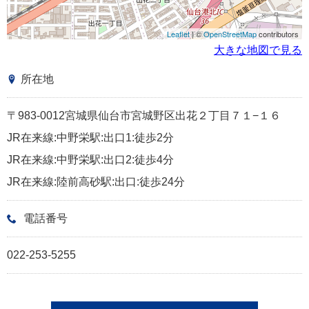
Leaflet
| ©
OpenStreetMap
contributors
大きな地図で見る
所在地
〒983-0012宮城県仙台市宮城野区出花２丁目７１−１６
JR在来線:中野栄駅:出口1:徒歩2分
JR在来線:中野栄駅:出口2:徒歩4分
JR在来線:陸前高砂駅:出口:徒歩24分
電話番号
022-253-5255