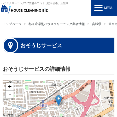
ハウスクリーニングBIZ
業者の口コミ比較や価格、豆知識
MENU
トップページ
都道府県別ハウスクリーニング業者情報
宮城県
仙台
おそうじサービス
おそうじサービスの詳細情報
+
-