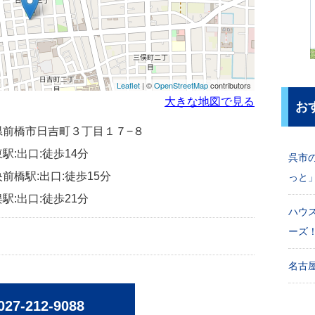
Leaflet
| ©
OpenStreetMap
contributors
大きな地図で見る
お
群馬県前橋市日吉町３丁目１７−８
駅:出口:徒歩14分
呉市
前橋駅:出口:徒歩15分
っと
駅:出口:徒歩21分
ハウ
ーズ
名古屋
027-212-9088