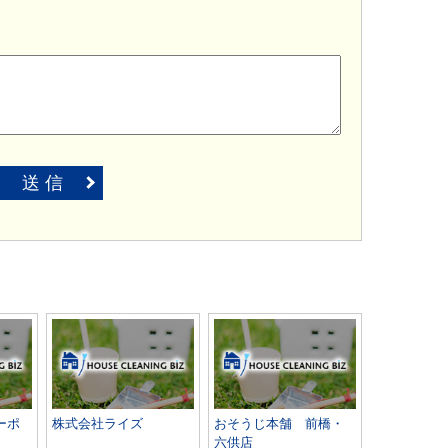
送 信
ーポ
株式会社ライズ
おそうじ本舗 前橋・
六供店