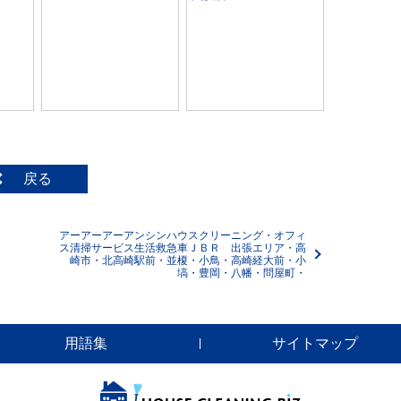
戻る
アーアーアーアンシンハウスクリーニング・オフィ
ス清掃サービス生活救急車ＪＢＲ 出張エリア・高
崎市・北高崎駅前・並榎・小鳥・高崎経大前・小
塙・豊岡・八幡・問屋町・
用語集
サイトマップ