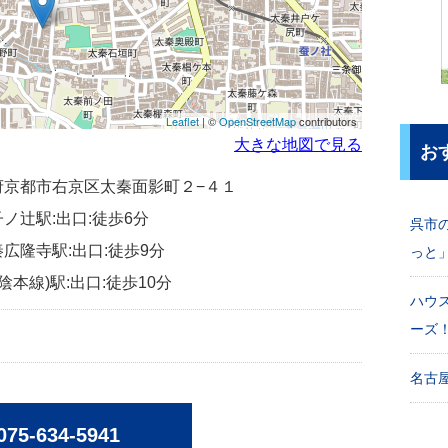
Leaflet
| ©
OpenStreetMap
contributors
大きな地図で見る
お
京都府京都市右京区太秦面影町２−４１
ノ辻駅:出口:徒歩6分
呉市
広隆寺駅:出口:徒歩9分
っと
陰本線)駅:出口:徒歩10分
ハウ
ーズ
名古屋
075-634-5941