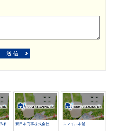
送 信
都梅
新日本商事株式会社
スマイル本舗