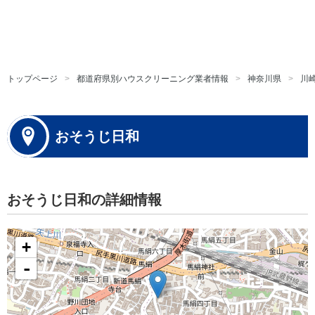
トップページ
都道府県別ハウスクリーニング業者情報
神奈川県
川
おそうじ日和
おそうじ日和の詳細情報
+
-