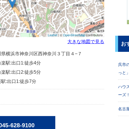
Leaflet
| ©
OpenStreetMap
contributors
大きな地図で見る
お
神奈川県横浜市神奈川区西神奈川３丁目４−７
楽駅:出口1:徒歩4分
呉市
楽駅:出口2:徒歩5分
っと
駅:出口1:徒歩7分
ハウ
ーズ
名古屋
045-628-9100