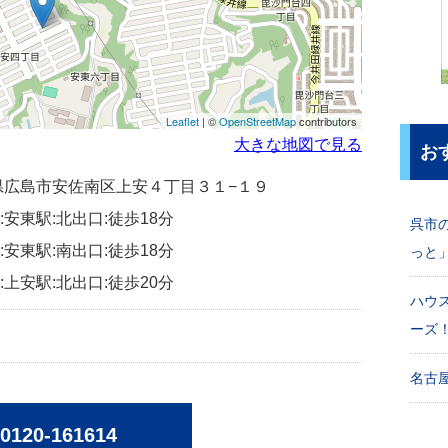
Leaflet
| ©
OpenStreetMap
contributors
大きな地図で見る
お
広島県広島市安佐南区上安４丁目３１−１９
安東駅:北出口:徒歩18分
呉市
安東駅:南出口:徒歩18分
っと
上安駅:北出口:徒歩20分
ハウ
ーズ
名古屋
0120-161614