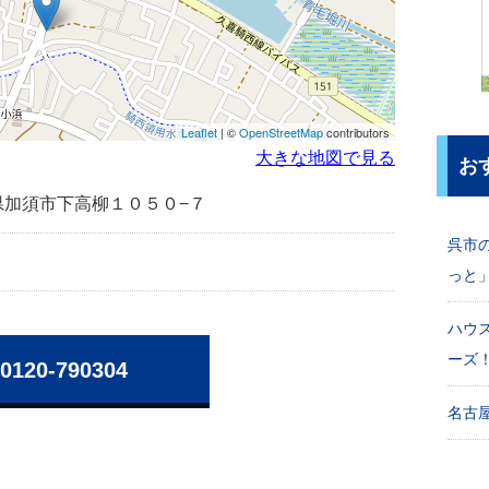
Leaflet
| ©
OpenStreetMap
contributors
大きな地図で見る
お
埼玉県加須市下高柳１０５０−７
呉市
っと
ハウ
ーズ
0120-790304
名古屋