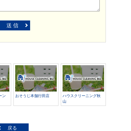
送 信
ーン
おそうじ本舗行田店
ハウスクリーニング秋
山
戻る