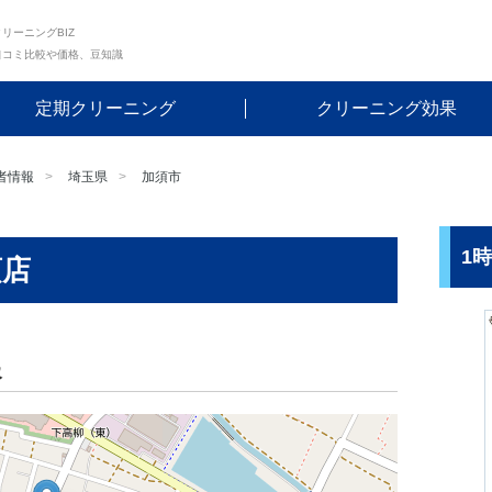
リーニングBIZ
口コミ比較や価格、豆知識
定期クリーニング
クリーニング効果
者情報
埼玉県
加須市
1
須店
報