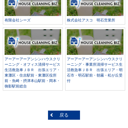
有限会社シーズ
株式会社アスコ 明石営業所
アーアーアーアンシンハウスクリ
アーアーアーアンシンハウスクリ
ーニング・オフィス清掃サービス
ーニング・事業所清掃サービス生
生活救急車ＪＢＲ 出張エリア・
活救急車ＪＢＲ 出張エリア・明
東灘区・住吉駅前・東灘区役所
石市・明石駅前・朝霧・松が丘受
前・魚崎・摂津本山駅前・岡本・
付
御影駅前総合
戻る