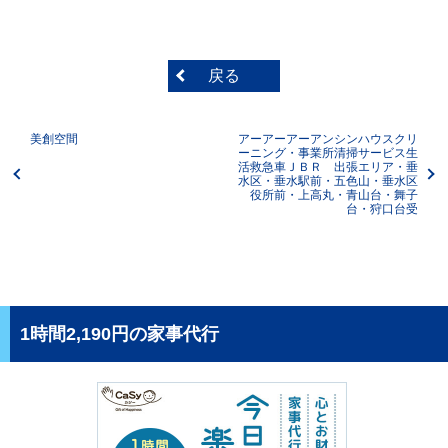
戻る
美創空間
アーアーアーアンシンハウスクリ
ーニング・事業所清掃サービス生
活救急車ＪＢＲ 出張エリア・垂
水区・垂水駅前・五色山・垂水区
役所前・上高丸・青山台・舞子
台・狩口台受
1時間2,190円の家事代行