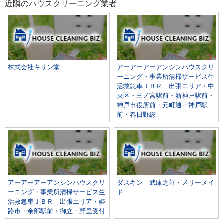
近隣のハウスクリーニング業者
株式会社キリン堂
アーアーアーアンシンハウスクリ
ーニング・事業所清掃サービス生
活救急車ＪＢＲ 出張エリア・中
央区・三ノ宮駅前・新神戸駅前・
神戸市役所前・元町通・神戸駅
前・春日野総
アーアーアーアンシンハウスクリ
ダスキン 武庫之荘・メリーメイ
ーニング・事業所清掃サービス生
ド
活救急車ＪＢＲ 出張エリア・姫
路市・余部駅前・御立・野里受付