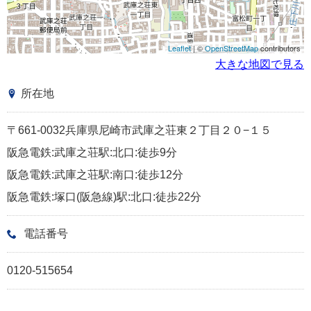
Leaflet
| ©
OpenStreetMap
contributors
大きな地図で見る
所在地
〒661-0032兵庫県尼崎市武庫之荘東２丁目２０−１５
阪急電鉄:武庫之荘駅:北口:徒歩9分
阪急電鉄:武庫之荘駅:南口:徒歩12分
阪急電鉄:塚口(阪急線)駅:北口:徒歩22分
電話番号
0120-515654