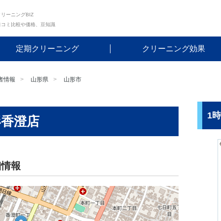
リーニングBIZ
口コミ比較や価格、豆知識
定期クリーニング
クリーニング効果
者情報
山形県
山形市
1
形香澄店
細情報