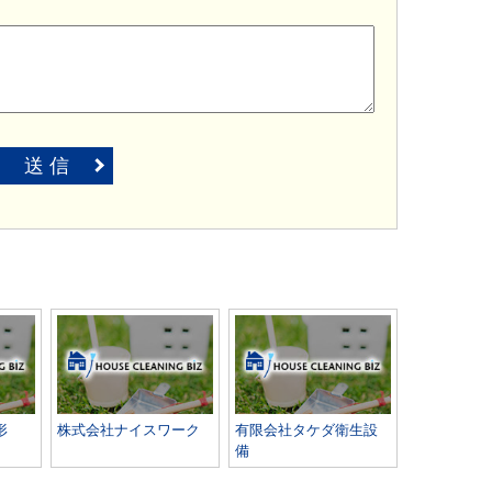
送 信
形
株式会社ナイスワーク
有限会社タケダ衛生設
備