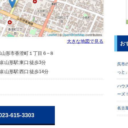
Leaflet
| ©
OpenStreetMap
contributors
大きな地図で見る
お
山形県山形市香澄町１丁目６−８
線:山形駅:東口:徒歩3分
呉市
線:山形駅:西口:徒歩14分
っと
ハウ
ーズ
名古屋
023-615-3303