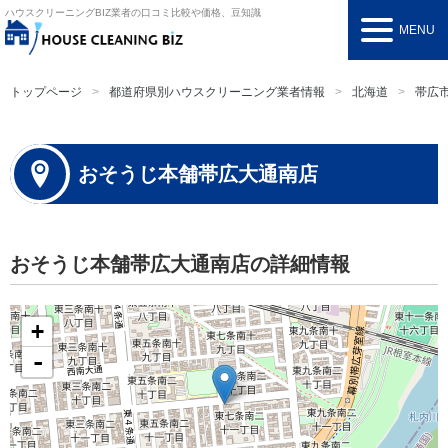
ハウスクリーニングBIZ
業者の口コミ比較や価格、豆知識
MENU
トップページ
都道府県別ハウスクリーニング業者情報
北海道
帯広
おそうじ本舗帯広大通南店
おそうじ本舗帯広大通南店の詳細情報
+
-