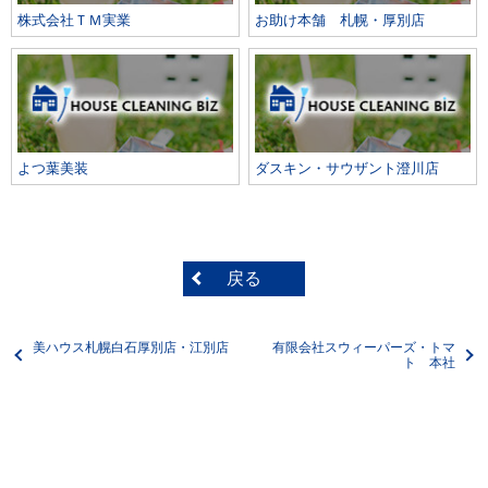
株式会社ＴＭ実業
お助け本舗 札幌・厚別店
よつ葉美装
ダスキン・サウザント澄川店
戻る
美ハウス札幌白石厚別店・江別店
有限会社スウィーパーズ・トマ
ト 本社