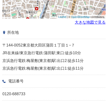
Leaflet
| ©
OpenStreetMap
contributors
大きな地図で見る
所在地
〒144-0052東京都大田区蒲田１丁目１−７
JR在来線/東京急行電鉄:蒲田駅:東口:徒歩10分
京浜急行電鉄:梅屋敷(東京都)駅:出口2:徒歩11分
京浜急行電鉄:梅屋敷(東京都)駅:出口1:徒歩11分
電話番号
0120-688733