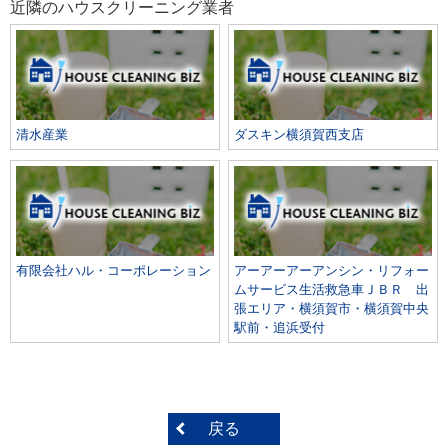
近隣のハウスクリーニング業者
清水産業
ダスキン横須賀西支店
有限会社ハル・コーポレーション
アーアーアーアンシン・リフォー
ムサービス生活救急車ＪＢＲ 出
張エリア・横須賀市・横須賀中央
駅前・追浜受付
戻る