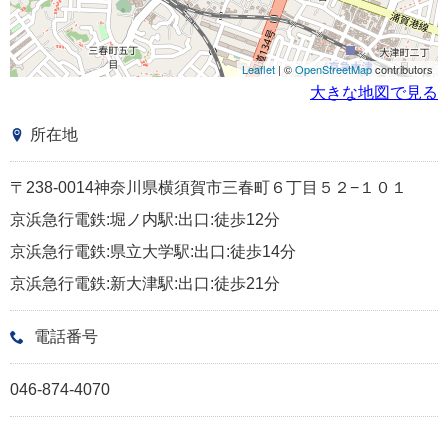
Leaflet
| ©
OpenStreetMap
contributors
大きな地図で見る
所在地
〒238-0014神奈川県横須賀市三春町６丁目５２−１０１
京浜急行電鉄:堀ノ内駅:出口:徒歩12分
京浜急行電鉄:県立大学駅:出口:徒歩14分
京浜急行電鉄:新大津駅:出口:徒歩21分
電話番号
046-874-4070