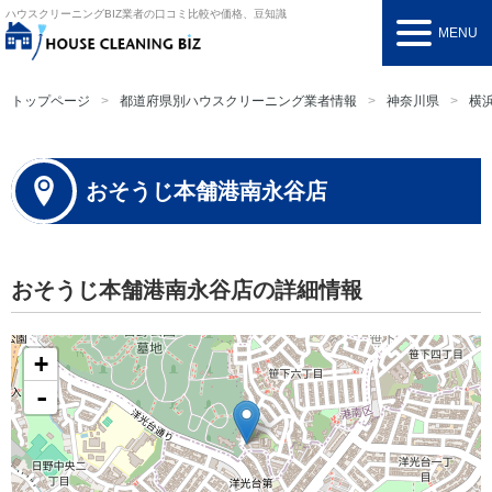
ハウスクリーニングBIZ
業者の口コミ比較や価格、豆知識
MENU
トップページ
都道府県別ハウスクリーニング業者情報
神奈川県
横
おそうじ本舗港南永谷店
おそうじ本舗港南永谷店の詳細情報
+
-