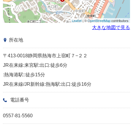
Leaflet
| ©
OpenStreetMap
contributors
大きな地図で見る
所在地
〒413-0018静岡県熱海市上宿町７−２２
JR在来線:来宮駅:出口:徒歩6分
:熱海港駅::徒歩15分
JR在来線/JR新幹線:熱海駅:出口:徒歩16分
電話番号
0557-81-5560