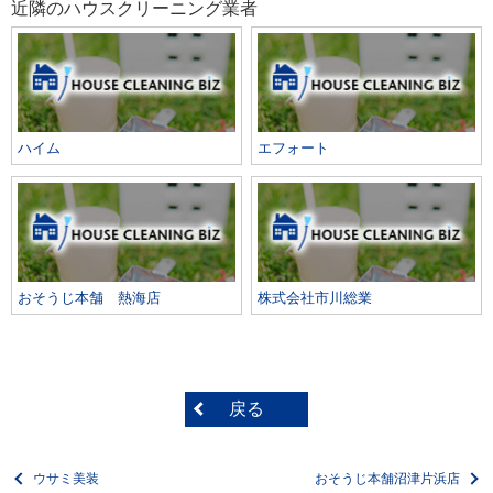
近隣のハウスクリーニング業者
ハイム
エフォート
おそうじ本舗 熱海店
株式会社市川総業
戻る
ウサミ美装
おそうじ本舗沼津片浜店