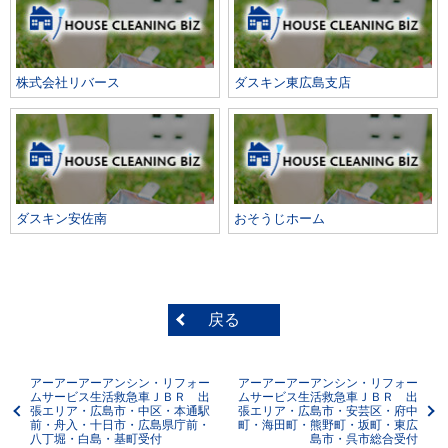
株式会社リバース
ダスキン東広島支店
ダスキン安佐南
おそうじホーム
戻る
アーアーアーアンシン・リフォー
アーアーアーアンシン・リフォー
ムサービス生活救急車ＪＢＲ 出
ムサービス生活救急車ＪＢＲ 出
張エリア・広島市・中区・本通駅
張エリア・広島市・安芸区・府中
前・舟入・十日市・広島県庁前・
町・海田町・熊野町・坂町・東広
八丁堀・白島・基町受付
島市・呉市総合受付