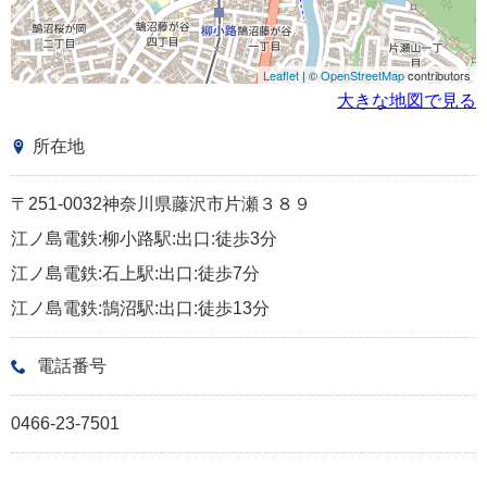
Leaflet
| ©
OpenStreetMap
contributors
大きな地図で見る
所在地
〒251-0032神奈川県藤沢市片瀬３８９
江ノ島電鉄:柳小路駅:出口:徒歩3分
江ノ島電鉄:石上駅:出口:徒歩7分
江ノ島電鉄:鵠沼駅:出口:徒歩13分
電話番号
0466-23-7501