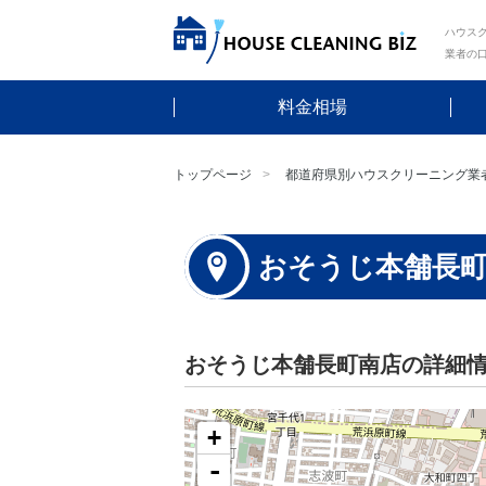
ハウスク
業者の
料金相場
トップページ
都道府県別ハウスクリーニング業
おそうじ本舗長
おそうじ本舗長町南店の詳細
+
-