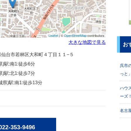
Leaflet
| ©
OpenStreetMap
contributors
大きな地図で見る
お
宮城県仙台市若林区大和町４丁目１１−５
)駅:南1:徒歩6分
呉市
)駅:北1:徒歩7分
っと
県)駅:南1:徒歩13分
ハウ
ーズ
名古屋
022-353-9496