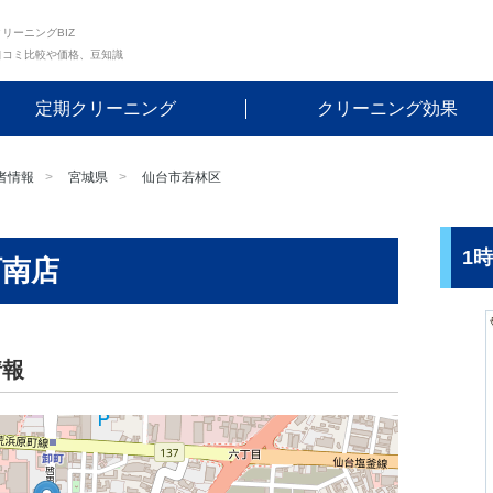
リーニングBIZ
口コミ比較や価格、豆知識
定期クリーニング
クリーニング効果
者情報
宮城県
仙台市若林区
1
町南店
情報