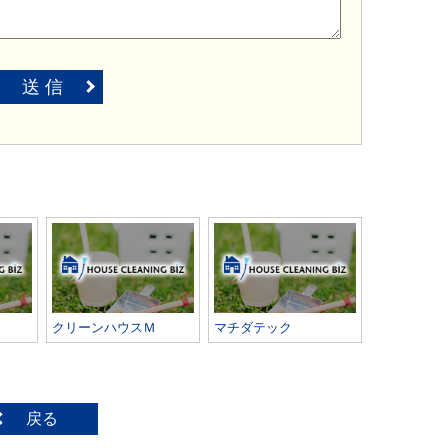
送 信
クリーンハウスＭ
マチダテック
戻る