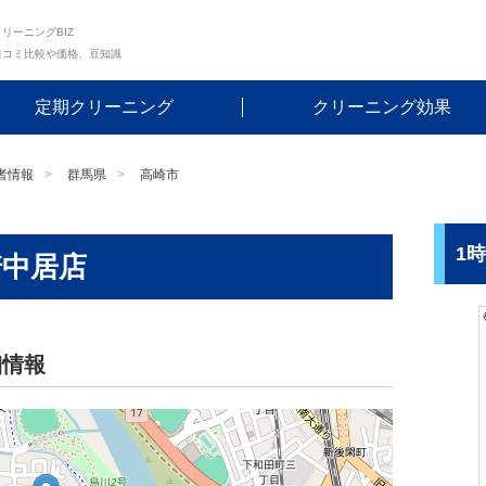
リーニングBIZ
口コミ比較や価格、豆知識
定期クリーニング
クリーニング効果
者情報
群馬県
高崎市
1
崎中居店
細情報