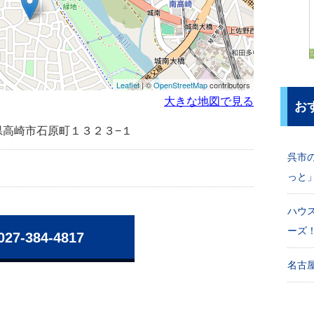
Leaflet
| ©
OpenStreetMap
contributors
大きな地図で見る
お
群馬県高崎市石原町１３２３−１
呉市
っと
ハウ
ーズ
027-384-4817
名古屋