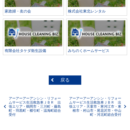
家政婦・友の会
株式会社東北レンタル
有限会社タケダ衛生設備
みちのくホームサービス
戻る
アーアーアーアンシン・リフォー
アーアーアーアンシン・リフォー
ムサービス生活救急車ＪＢＲ 出
ムサービス生活救急車ＪＢＲ 出
張エリア・鶴岡市・三川町・藤島
張エリア・天童市・寒河江市・東
町・羽黒町・櫛引町・温海町総合
根市・村山市・尾花沢市・中山
受付
町・河北町総合受付