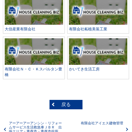
大信産業有限会社
有限会社柘植美装工業
有限会社Ｎ・Ｃ・Ｋスパルタン豊
かいてき生活工房
橋
戻る
アーアーアーアンシン・リフォー
有限会社アイエス建物管理
ムサービス生活救急車ＪＢＲ 出
張エリア・青森市・青森市役所