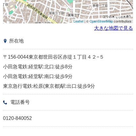
Leaflet
| ©
OpenStreetMap
contributors
大きな地図で見る
所在地
〒156-0044東京都世田谷区赤堤１丁目４２−５
小田急電鉄:経堂駅:北口:徒歩8分
小田急電鉄:経堂駅:南口:徒歩9分
東京急行電鉄:松原(東京都)駅:出口:徒歩9分
電話番号
0120-840052