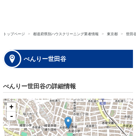
トップページ
都道府県別ハウスクリーニング業者情報
東京都
世田
べんりー世田谷
べんりー世田谷の詳細情報
+
-