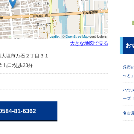
Leaflet
| ©
OpenStreetMap
contributors
大きな地図で見る
お
岐阜県大垣市万石２丁目３１
:出口:徒歩23分
呉市
っと
ハウ
ーズ
0584-81-6362
名古屋