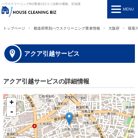
ハウスクリーニングBIZ
業者の口コミ比較や価格、豆知識
MENU
トップページ
都道府県別ハウスクリーニング業者情報
大阪府
寝屋
アクア引越サービス
アクア引越サービスの詳細情報
+
-