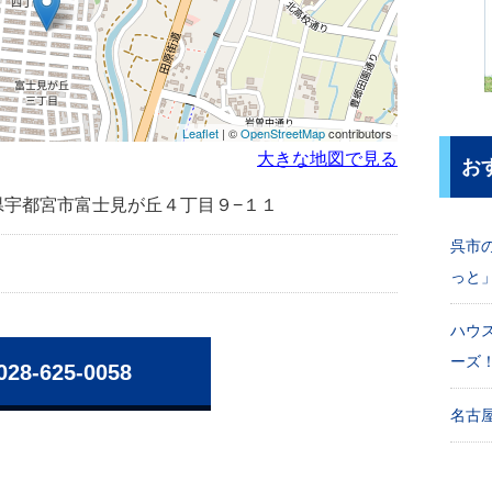
Leaflet
| ©
OpenStreetMap
contributors
大きな地図で見る
お
栃木県宇都宮市富士見が丘４丁目９−１１
呉市
っと
ハウ
ーズ
028-625-0058
名古屋