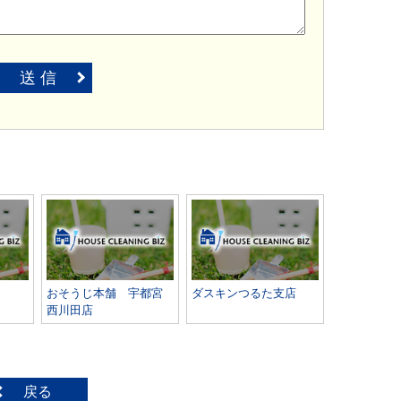
送 信
おそうじ本舗 宇都宮
ダスキンつるた支店
西川田店
戻る