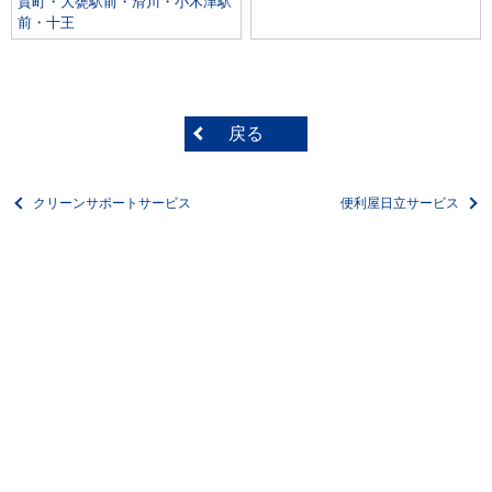
賀町・大甕駅前・滑川・小木津駅
前・十王
戻る
クリーンサポートサービス
便利屋日立サービス