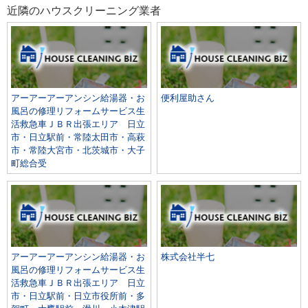
近隣のハウスクリーニング業者
アーアーアーアンシン給湯器・お
便利屋助さん
風呂の修理リフォームサービス生
活救急車ＪＢＲ出張エリア 日立
市・日立駅前・常陸太田市・高萩
市・常陸大宮市・北茨城市・大子
町総合受
アーアーアーアンシン給湯器・お
株式会社半七
風呂の修理リフォームサービス生
活救急車ＪＢＲ出張エリア 日立
市・日立駅前・日立市役所前・多