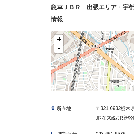
急車ＪＢＲ 出張エリア・宇
情報
+
-
所在地
〒321-0932
JR在来線/JR新幹
電話番号
028-651-6535