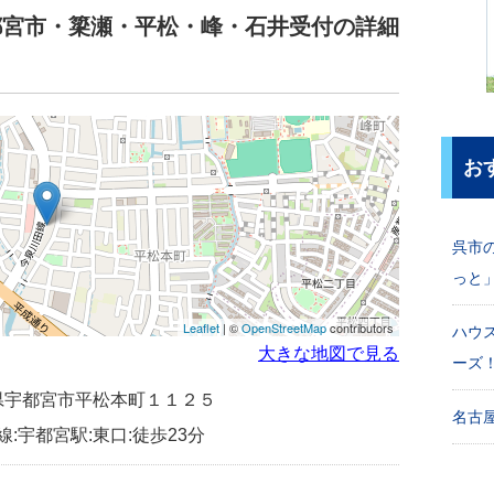
都宮市・簗瀬・平松・峰・石井受付の詳細
お
呉市
っと
Leaflet
| ©
OpenStreetMap
contributors
ハウ
大きな地図で見る
ーズ
栃木県宇都宮市平松本町１１２５
名古屋
線:宇都宮駅:東口:徒歩23分