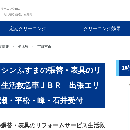
リーニングBIZ
口コミ比較や価格、豆知識
定期クリーニング
クリーニング効果
者情報
栃木県
宇都宮市
1
ンシンふすまの張替・表具のリ
ス生活救急車ＪＢＲ 出張エリ
瀬・平松・峰・石井受付
の張替・表具のリフォームサービス生活救