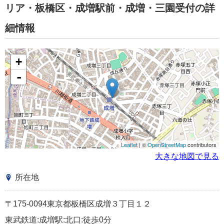
リア・板橋区・成増駅前・成増・三園受付の詳
細情報
+
-
Leaflet
| ©
OpenStreetMap
contributors
大きな地図で見る
所在地
〒175-0094東京都板橋区成増３丁目１２
東武鉄道:成増駅:北口:徒歩0分