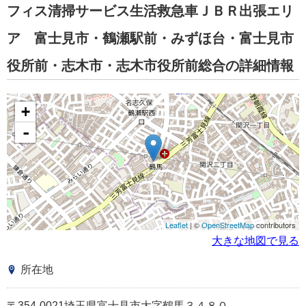
フィス清掃サービス生活救急車ＪＢＲ出張エリ
ア 富士見市・鶴瀬駅前・みずほ台・富士見市
役所前・志木市・志木市役所前総合の詳細情報
+
-
Leaflet
| ©
OpenStreetMap
contributors
大きな地図で見る
所在地
〒354-0021埼玉県富士見市大字鶴馬３４８０