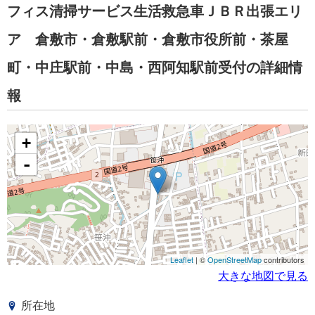
フィス清掃サービス生活救急車ＪＢＲ出張エリ
ア 倉敷市・倉敷駅前・倉敷市役所前・茶屋
町・中庄駅前・中島・西阿知駅前受付の詳細情
報
+
-
Leaflet
| ©
OpenStreetMap
contributors
大きな地図で見る
所在地