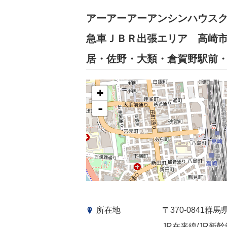
アーアーアーアンシンハウス
急車ＪＢＲ出張エリア 高崎
居・佐野・大類・倉賀野駅前
+
-
所在地
〒370-0841群
JR在来線/JR新幹