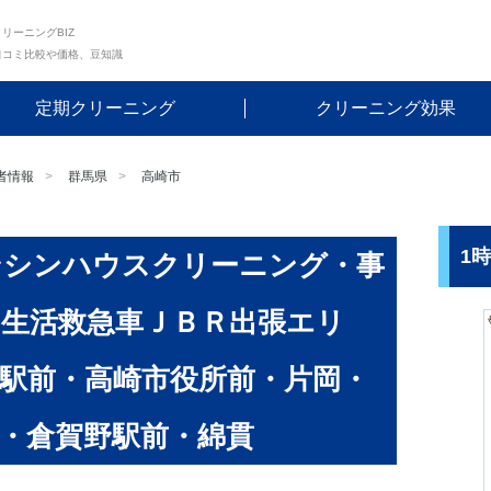
リーニングBIZ
口コミ比較や価格、豆知識
定期クリーニング
クリーニング効果
者情報
群馬県
高崎市
1
ンシンハウスクリーニング・事
生活救急車ＪＢＲ出張エリ
駅前・高崎市役所前・片岡・
・倉賀野駅前・綿貫