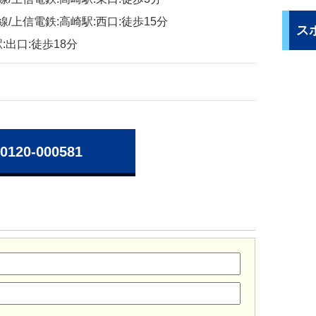
線/上信電鉄:高崎駅:西口:徒歩15分
ス
:出口:徒歩18分
0120-000581