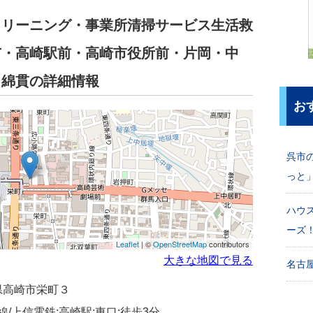
クリーニング・事業所清掃サービス生活救
市・高崎駅前・高崎市役所前・片岡・中
・綿貫の詳細情報
お
呉市
っと
ハウ
ーズ
Leaflet
| ©
OpenStreetMap
contributors
大きな地図で見る
名古屋
馬県高崎市栄町３
線/上信電鉄:高崎駅:東口:徒歩3分