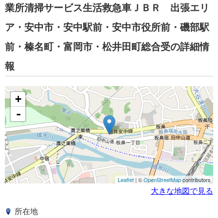
業所清掃サービス生活救急車ＪＢＲ 出張エリ
ア・安中市・安中駅前・安中市役所前・磯部駅
前・榛名町・富岡市・松井田町総合受の詳細情
報
+
-
Leaflet
| ©
OpenStreetMap
contributors
大きな地図で見る
所在地