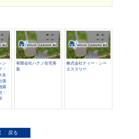
シン
有限会社ハナノ住宅美
株式会社ティー・シー
グ・
装
エススリー
ス生
出張
池袋
前・
駅
戻る