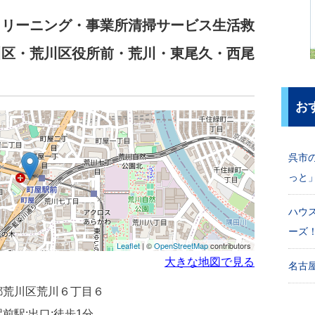
クリーニング・事業所清掃サービス生活救
川区・荒川区役所前・荒川・東尾久・西尾
お
呉市
っと
ハウ
ーズ
Leaflet
| ©
OpenStreetMap
contributors
大きな地図で見る
名古屋
東京都荒川区荒川６丁目６
前駅:出口:徒歩1分