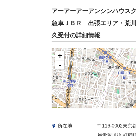
アーアーアーアンシンハウス
急車ＪＢＲ 出張エリア・荒
久受付の詳細情報
+
-
所在地
〒116-0002
都電荒川線:町屋駅