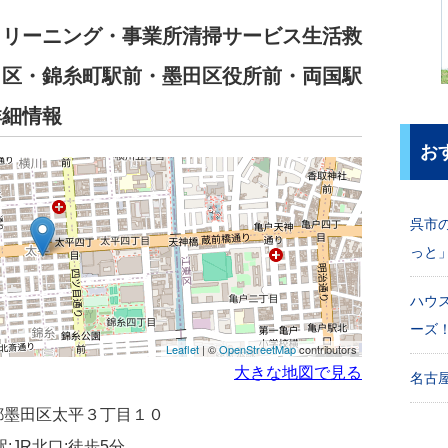
クリーニング・事業所清掃サービス生活救
田区・錦糸町駅前・墨田区役所前・両国駅
詳細情報
お
呉市
っと
ハウ
ーズ
Leaflet
| ©
OpenStreetMap
contributors
大きな地図で見る
名古屋
東京都墨田区太平３丁目１０
:JR北口:徒歩5分