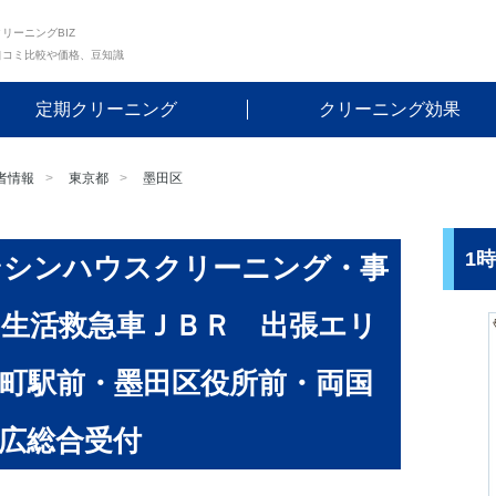
リーニングBIZ
口コミ比較や価格、豆知識
定期クリーニング
クリーニング効果
者情報
東京都
墨田区
1
ンシンハウスクリーニング・事
生活救急車ＪＢＲ 出張エリ
町駅前・墨田区役所前・両国
広総合受付