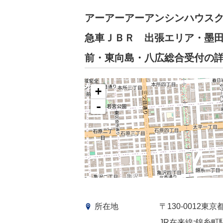
アーアーアーアンシンハウス
急車ＪＢＲ 出張エリア・墨
前・東向島・八広総合受付の
+
-
所在地
〒130-0012
JR在来線:錦糸町駅