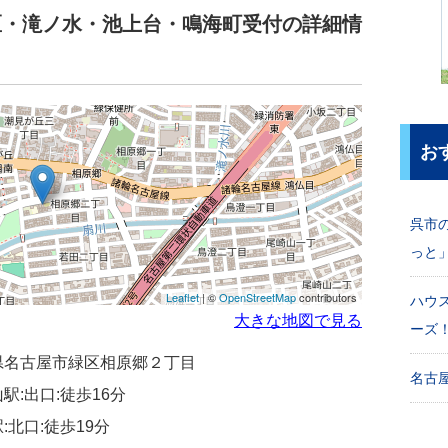
区・滝ノ水・池上台・鳴海町受付の詳細情
お
呉市
っと
Leaflet
| ©
OpenStreetMap
contributors
ハウ
大きな地図で見る
ーズ
愛知県名古屋市緑区相原郷２丁目
名古屋
駅:出口:徒歩16分
:北口:徒歩19分