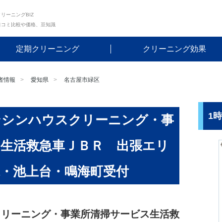
リーニングBIZ
口コミ比較や価格、豆知識
定期クリーニング
クリーニング効果
者情報
愛知県
名古屋市緑区
1
ンシンハウスクリーニング・事
生活救急車ＪＢＲ 出張エリ
・池上台・鳴海町受付
クリーニング・事業所清掃サービス生活救