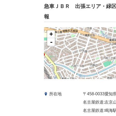
急車ＪＢＲ 出張エリア・緑
報
+
-
所在地
〒458-0033
名古屋鉄道:左京山
名古屋鉄道:鳴海駅