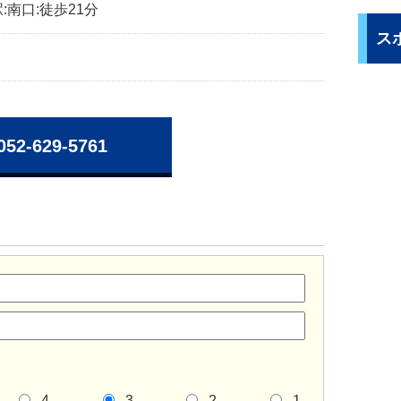
:南口:徒歩21分
ス
052-629-5761
4
3
2
1