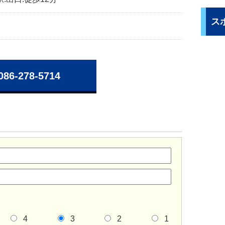
ス
086-278-5714
4
3
2
1