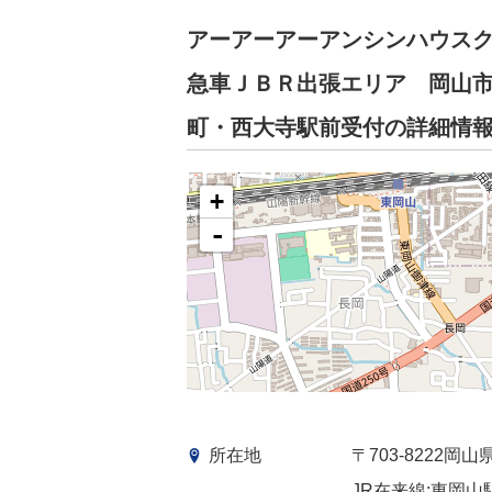
アーアーアーアンシンハウス
急車ＪＢＲ出張エリア 岡山
町・西大寺駅前受付の詳細情
+
-
所在地
〒703-8222
JR在来線:東岡山駅