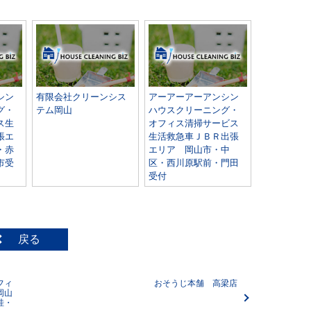
シン
有限会社クリーンシス
アーアーアーアンシン
グ・
テム岡山
ハウスクリーニング・
ス生
オフィス清掃サービス
張エ
生活救急車ＪＢＲ出張
・赤
エリア 岡山市・中
市受
区・西川原駅前・門田
受付
戻る
フィ
おそうじ本舗 高梁店
岡山
畦・