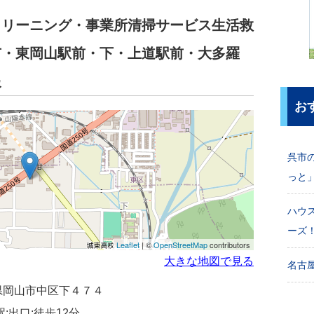
クリーニング・事業所清掃サービス生活救
市・東岡山駅前・下・上道駅前・大多羅
報
お
呉市
っと
ハウ
ーズ
Leaflet
| ©
OpenStreetMap
contributors
大きな地図で見る
名古屋
岡山県岡山市中区下４７４
:出口:徒歩12分