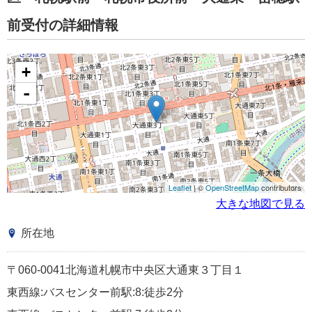
前受付の詳細情報
+
-
Leaflet
| ©
OpenStreetMap
contributors
大きな地図で見る
所在地
〒060-0041北海道札幌市中央区大通東３丁目１
東西線:バスセンター前駅:8:徒歩2分