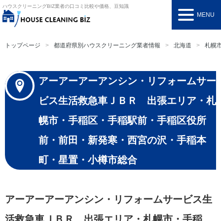
ハウスクリーニングBIZ
業者の口コミ比較や価格、豆知識
MENU
トップページ
都道府県別ハウスクリーニング業者情報
北海道
札幌
アーアーアーアンシン・リフォームサー
ビス生活救急車ＪＢＲ 出張エリア・札
幌市・手稲区・手稲駅前・手稲区役所
前・前田・新発寒・西宮の沢・手稲本
町・星置・小樽市総合
アーアーアーアンシン・リフォームサービス生
活救急車ＪＢＲ 出張エリア・札幌市・手稲