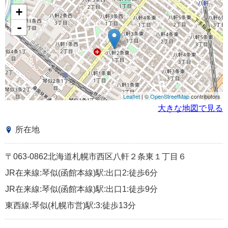
+
-
Leaflet
| ©
OpenStreetMap
contributors
大きな地図で見る
所在地
〒063-0862北海道札幌市西区八軒２条東１丁目６
JR在来線:琴似(函館本線)駅:出口2:徒歩6分
JR在来線:琴似(函館本線)駅:出口1:徒歩9分
東西線:琴似(札幌市営)駅:3:徒歩13分