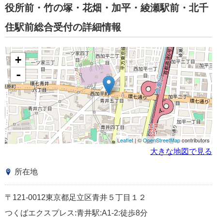
役所前・竹の塚・花畑・加平・綾瀬駅前・北千
住駅前総合受付の詳細情報
+
-
Leaflet
| ©
OpenStreetMap
contributors
大きな地図で見る
所在地
〒121-0012東京都足立区青井５丁目１２
つくばエクスプレス:青井駅:A1-2:徒歩8分